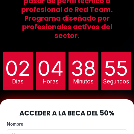
pasar de perfil técnico a
profesional de Red Team.
Programa diseñado por
profesionales activos del
sector.
02
04
38
54
Días
Horas
Minutos
Segundos
ACCEDER A LA BECA DEL 50%
Nombre