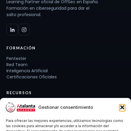
Learning Partner oficial de OffSec en España.
Formación en ciberseguridad para dar el
salto profesional.
FORMACIÓN
Pentester
Red Team
Inteligencia Artificial
Certificaciones Oficiales
RECURSOS
Planes de carrera
Gestionar consentimiento
Cursos y Packs
Curso gratis
Para ofrecer las mejores experiencias, utilizamos tecnologías como
Conócenos
las cookies para almacenar y/o acceder a la información del