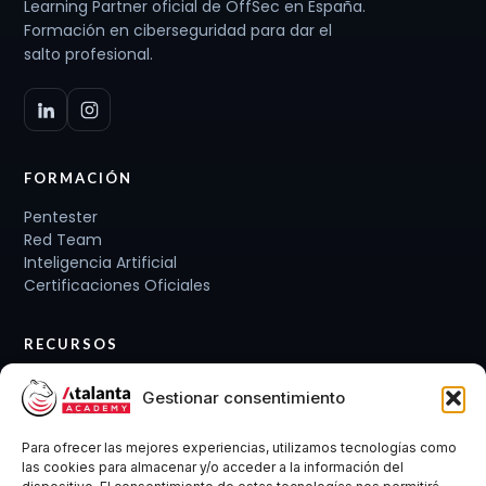
Learning Partner oficial de OffSec en España.
Formación en ciberseguridad para dar el
salto profesional.
FORMACIÓN
Pentester
Red Team
Inteligencia Artificial
Certificaciones Oficiales
RECURSOS
Planes de carrera
Gestionar consentimiento
Cursos y Packs
Curso gratis
Para ofrecer las mejores experiencias, utilizamos tecnologías como
Conócenos
las cookies para almacenar y/o acceder a la información del