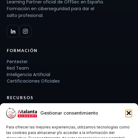
Learning Partner oficial de OffSec en España.
Formación en ciberseguridad para dar el
salto profesional.
FORMACIÓN
Pentester
Red Team
Inteligencia Artificial
Certificaciones Oficiales
RECURSOS
Planes de carrera
Gestionar consentimiento
Cursos y Packs
Curso gratis
Para ofrecer las mejores experiencias, utilizamos tecnologías como
Conócenos
las cookies para almacenar y/o acceder a la información del