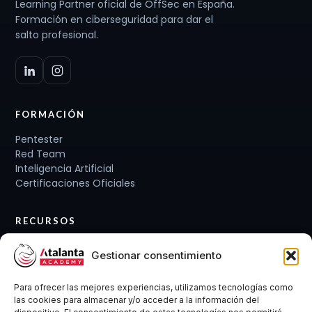
Learning Partner oficial de OffSec en España.
Formación en ciberseguridad para dar el
salto profesional.
FORMACIÓN
Pentester
Red Team
Inteligencia Artificial
Certificaciones Oficiales
RECURSOS
Planes de carrera
Gestionar consentimiento
Cursos y Packs
Curso gratis
Para ofrecer las mejores experiencias, utilizamos tecnologías como
Conócenos
las cookies para almacenar y/o acceder a la información del