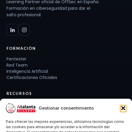
Learning Partner oficial de OffSec en España.
Formación en ciberseguridad para dar el
salto profesional.
FORMACIÓN
Pentester
Red Team
Inteligencia Artificial
Certificaciones Oficiales
RECURSOS
Planes de carrera
Gestionar consentimiento
Cursos y Packs
Curso gratis
Para ofrecer las mejores experiencias, utilizamos tecnologías como
Conócenos
las cookies para almacenar y/o acceder a la información del