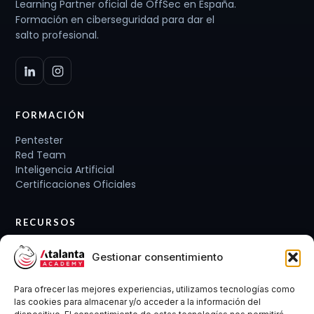
Learning Partner oficial de OffSec en España.
Formación en ciberseguridad para dar el
salto profesional.
FORMACIÓN
Pentester
Red Team
Inteligencia Artificial
Certificaciones Oficiales
RECURSOS
Planes de carrera
Gestionar consentimiento
Cursos y Packs
Curso gratis
Para ofrecer las mejores experiencias, utilizamos tecnologías como
Conócenos
las cookies para almacenar y/o acceder a la información del