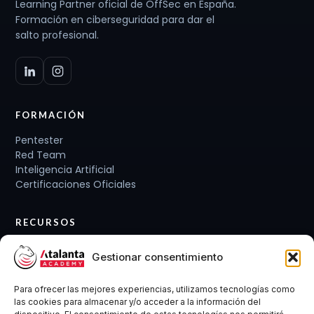
Learning Partner oficial de OffSec en España.
Formación en ciberseguridad para dar el
salto profesional.
FORMACIÓN
Pentester
Red Team
Inteligencia Artificial
Certificaciones Oficiales
RECURSOS
Planes de carrera
Gestionar consentimiento
Cursos y Packs
Curso gratis
Para ofrecer las mejores experiencias, utilizamos tecnologías como
Conócenos
las cookies para almacenar y/o acceder a la información del