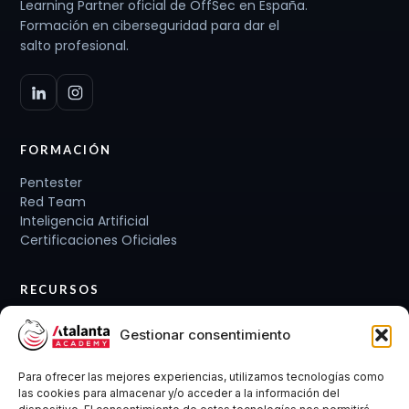
Learning Partner oficial de OffSec en España.
Formación en ciberseguridad para dar el
salto profesional.
FORMACIÓN
Pentester
Red Team
Inteligencia Artificial
Certificaciones Oficiales
RECURSOS
Planes de carrera
Gestionar consentimiento
Cursos y Packs
Curso gratis
Para ofrecer las mejores experiencias, utilizamos tecnologías como
Conócenos
las cookies para almacenar y/o acceder a la información del