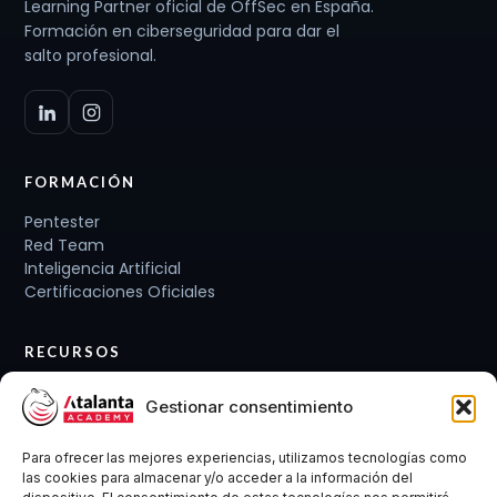
Learning Partner oficial de OffSec en España.
Formación en ciberseguridad para dar el
salto profesional.
FORMACIÓN
Pentester
Red Team
Inteligencia Artificial
Certificaciones Oficiales
RECURSOS
Planes de carrera
Gestionar consentimiento
Cursos y Packs
Curso gratis
Para ofrecer las mejores experiencias, utilizamos tecnologías como
Conócenos
las cookies para almacenar y/o acceder a la información del