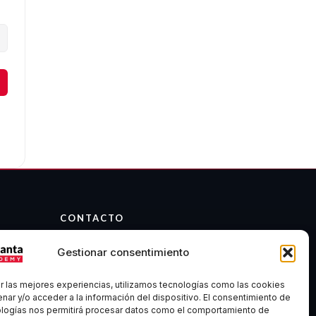
CONTACTO
info@atalantaacademy.com
Gestionar consentimiento
Telegram
Discord
r las mejores experiencias, utilizamos tecnologías como las cookies
Madrid, España
nar y/o acceder a la información del dispositivo. El consentimiento de
ologías nos permitirá procesar datos como el comportamiento de