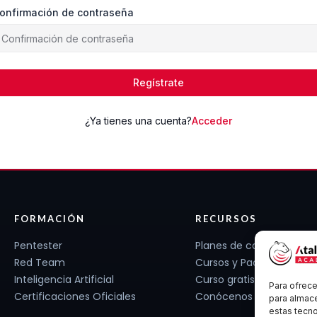
onfirmación de contraseña
Regístrate
¿Ya tienes una cuenta?
Acceder
FORMACIÓN
RECURSOS
Pentester
Planes de carrera
Red Team
Cursos y Packs
Inteligencia Artificial
Curso gratis
Para ofrece
Certificaciones Oficiales
Conócenos
para almace
estas tecn