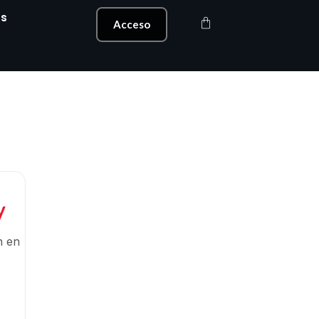
s
Carrito
Acceso
y
n en