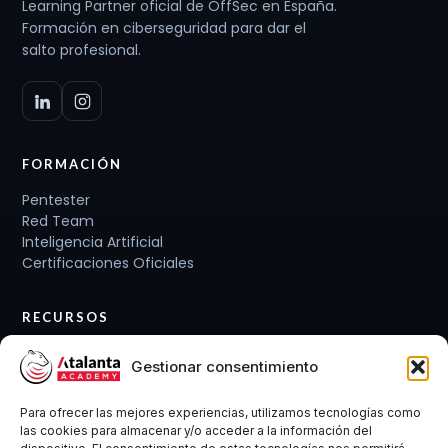
Learning Partner oficial de OffSec en España.
Formación en ciberseguridad para dar el
salto profesional.
FORMACIÓN
Pentester
Red Team
Inteligencia Artificial
Certificaciones Oficiales
RECURSOS
Planes de carrera
Gestionar consentimiento
Cursos y Packs
Curso gratis
Para ofrecer las mejores experiencias, utilizamos tecnologías como
Conócenos
las cookies para almacenar y/o acceder a la información del