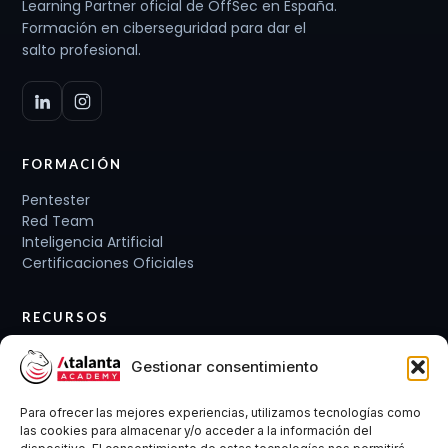
Learning Partner oficial de OffSec en España.
Formación en ciberseguridad para dar el
salto profesional.
FORMACIÓN
Pentester
Red Team
Inteligencia Artificial
Certificaciones Oficiales
RECURSOS
Planes de carrera
Gestionar consentimiento
Cursos y Packs
Curso gratis
Para ofrecer las mejores experiencias, utilizamos tecnologías como
Conócenos
las cookies para almacenar y/o acceder a la información del