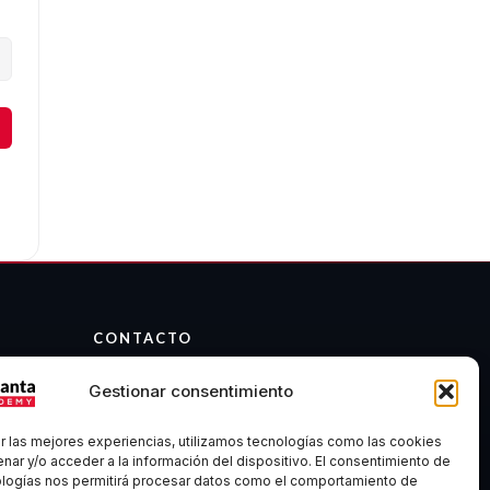
CONTACTO
info@atalantaacademy.com
Gestionar consentimiento
Telegram
Discord
r las mejores experiencias, utilizamos tecnologías como las cookies
Madrid, España
nar y/o acceder a la información del dispositivo. El consentimiento de
ologías nos permitirá procesar datos como el comportamiento de