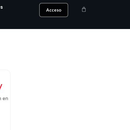
s
Carrito
Acceso
y
n en