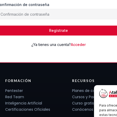
onfirmación de contraseña
Regístrate
¿Ya tienes una cuenta?
Acceder
FORMACIÓN
RECURSOS
Pentester
Planes de carrera
Red Team
Cursos y Packs
Inteligencia Artificial
Curso gratis
Para ofrece
Certificaciones Oficiales
Conócenos
para almace
estas tecn