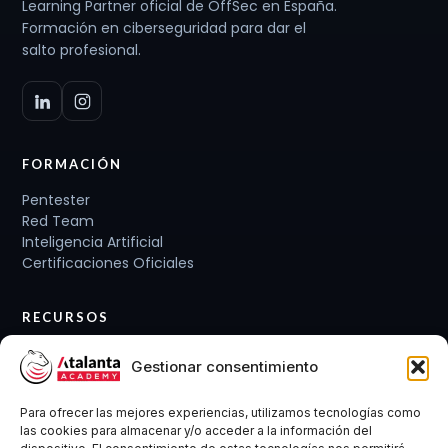
Learning Partner oficial de OffSec en España.
Formación en ciberseguridad para dar el
salto profesional.
FORMACIÓN
Pentester
Red Team
Inteligencia Artificial
Certificaciones Oficiales
RECURSOS
Planes de carrera
Gestionar consentimiento
Cursos y Packs
Curso gratis
Para ofrecer las mejores experiencias, utilizamos tecnologías como
Conócenos
las cookies para almacenar y/o acceder a la información del