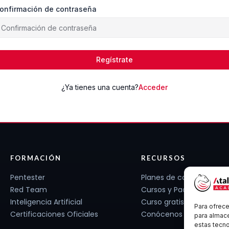
onfirmación de contraseña
Regístrate
¿Ya tienes una cuenta?
Acceder
FORMACIÓN
RECURSOS
Pentester
Planes de carrera
Red Team
Cursos y Packs
Inteligencia Artificial
Curso gratis
Para ofrece
Certificaciones Oficiales
Conócenos
para almace
estas tecn