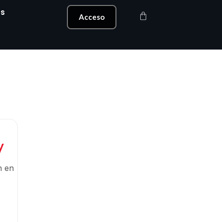
s
Carrito
Acceso
y
n en