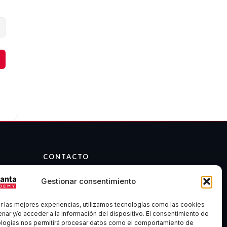
CONTACTO
info@atalantaacademy.com
Gestionar consentimiento
Telegram
Discord
r las mejores experiencias, utilizamos tecnologías como las cookies
Madrid, España
nar y/o acceder a la información del dispositivo. El consentimiento de
ologías nos permitirá procesar datos como el comportamiento de