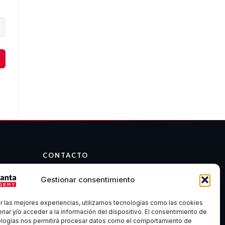
CONTACTO
info@atalantaacademy.com
Gestionar consentimiento
Telegram
Discord
r las mejores experiencias, utilizamos tecnologías como las cookies
Madrid, España
nar y/o acceder a la información del dispositivo. El consentimiento de
ologías nos permitirá procesar datos como el comportamiento de