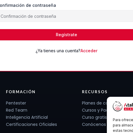
onfirmación de contraseña
Regístrate
¿Ya tienes una cuenta?
Acceder
FORMACIÓN
RECURSOS
Pentester
Planes de carrera
Red Team
Cursos y Packs
Inteligencia Artificial
Curso gratis
Para ofrece
Certificaciones Oficiales
Conócenos
para almace
estas tecn