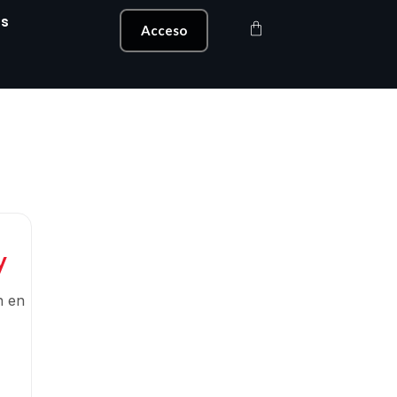
s
Carrito
Acceso
y
n en