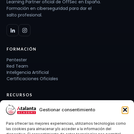
Learning Partner oficial de OffSec en España.
Formación en ciberseguridad para dar el
salto profesional.
FORMACIÓN
Pentester
Red Team
Inteligencia Artificial
Certificaciones Oficiales
RECURSOS
Planes de carrera
Gestionar consentimiento
Cursos y Packs
Curso gratis
Para ofrecer las mejores experiencias, utilizamos tecnologías como
Conócenos
las cookies para almacenar y/o acceder a la información del