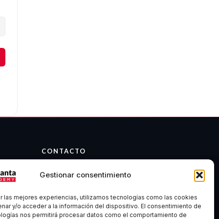
CONTACTO
info@atalantaacademy.com
Gestionar consentimiento
Telegram
Discord
r las mejores experiencias, utilizamos tecnologías como las cookies
Madrid, España
nar y/o acceder a la información del dispositivo. El consentimiento de
ologías nos permitirá procesar datos como el comportamiento de