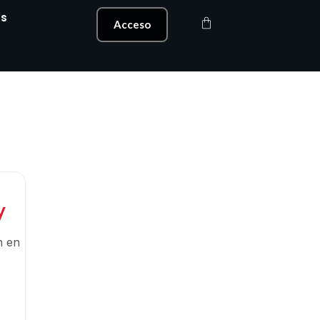
s
Carrito
Acceso
y
n en