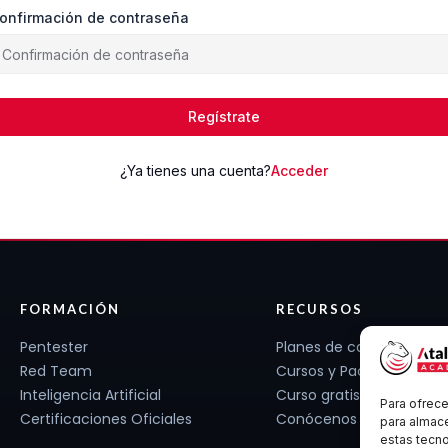
onfirmación de contraseña
Regístrate
¿Ya tienes una cuenta?
Acceder
FORMACIÓN
RECURSOS
Pentester
Planes de carrera
Red Team
Cursos y Packs
Inteligencia Artificial
Curso gratis
Para ofrece
Certificaciones Oficiales
Conócenos
para almace
estas tecn