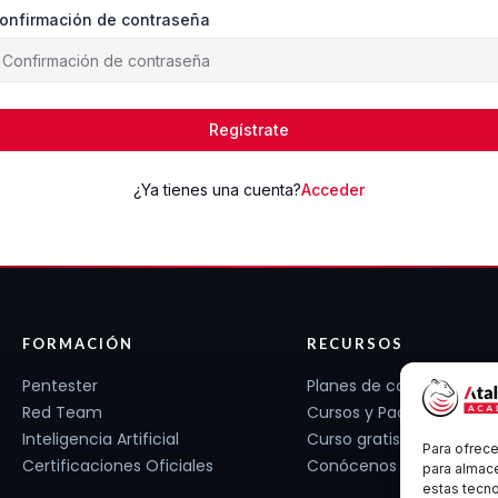
onfirmación de contraseña
Regístrate
¿Ya tienes una cuenta?
Acceder
FORMACIÓN
RECURSOS
Pentester
Planes de carrera
Red Team
Cursos y Packs
Inteligencia Artificial
Curso gratis
Para ofrece
Certificaciones Oficiales
Conócenos
para almace
estas tecn