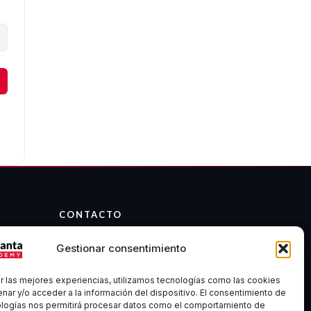
CONTACTO
info@atalantaacademy.com
Gestionar consentimiento
Telegram
Discord
r las mejores experiencias, utilizamos tecnologías como las cookies
Madrid, España
nar y/o acceder a la información del dispositivo. El consentimiento de
ologías nos permitirá procesar datos como el comportamiento de