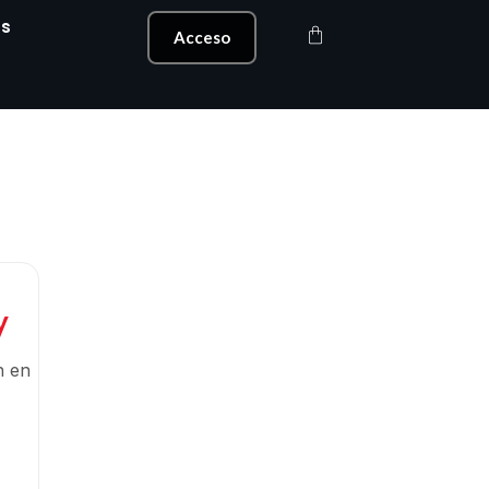
s
Carrito
Acceso
y
n en