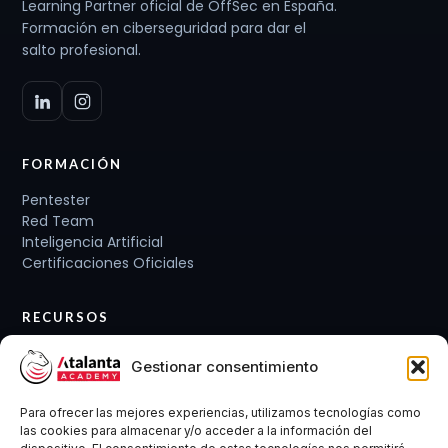
Learning Partner oficial de OffSec en España.
Formación en ciberseguridad para dar el
salto profesional.
FORMACIÓN
Pentester
Red Team
Inteligencia Artificial
Certificaciones Oficiales
RECURSOS
Planes de carrera
Gestionar consentimiento
Cursos y Packs
Curso gratis
Para ofrecer las mejores experiencias, utilizamos tecnologías como
Conócenos
las cookies para almacenar y/o acceder a la información del