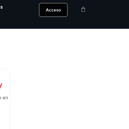
s
Carrito
Acceso
y
n en