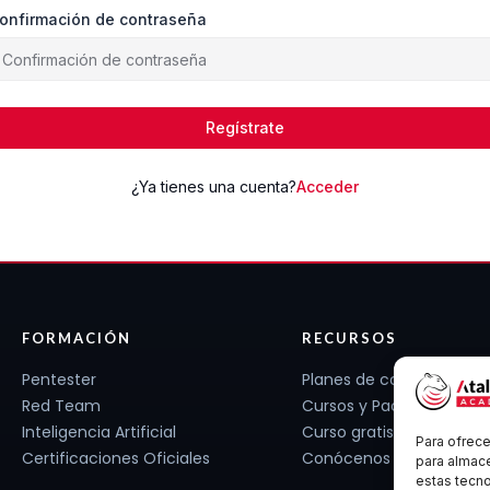
onfirmación de contraseña
Regístrate
¿Ya tienes una cuenta?
Acceder
FORMACIÓN
RECURSOS
Pentester
Planes de carrera
Red Team
Cursos y Packs
Inteligencia Artificial
Curso gratis
Para ofrece
Certificaciones Oficiales
Conócenos
para almace
estas tecn