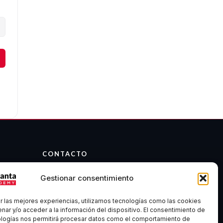
CONTACTO
info@atalantaacademy.com
Gestionar consentimiento
Telegram
Discord
r las mejores experiencias, utilizamos tecnologías como las cookies
Madrid, España
nar y/o acceder a la información del dispositivo. El consentimiento de
ologías nos permitirá procesar datos como el comportamiento de