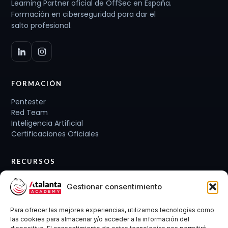
Learning Partner oficial de OffSec en España.
Formación en ciberseguridad para dar el
salto profesional.
FORMACIÓN
Pentester
Red Team
Inteligencia Artificial
Certificaciones Oficiales
RECURSOS
Planes de carrera
Gestionar consentimiento
Cursos y Packs
Curso gratis
Para ofrecer las mejores experiencias, utilizamos tecnologías como
Conócenos
las cookies para almacenar y/o acceder a la información del