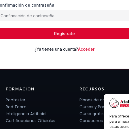
onfirmación de contraseña
Regístrate
¿Ya tienes una cuenta?
Acceder
FORMACIÓN
RECURSOS
Pentester
Planes de carrera
Red Team
Cursos y Packs
Inteligencia Artificial
Curso gratis
Para ofrece
Certificaciones Oficiales
Conócenos
para almace
estas tecn