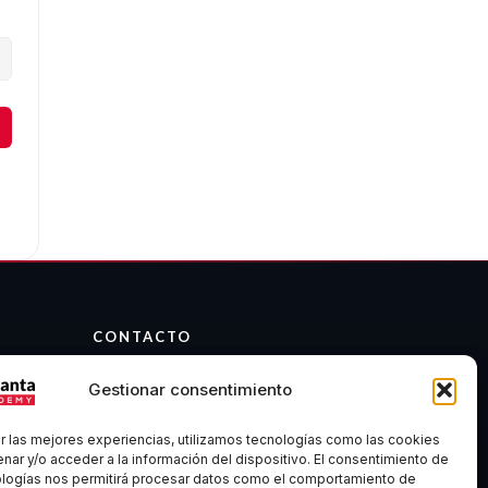
CONTACTO
info@atalantaacademy.com
Gestionar consentimiento
Telegram
Discord
r las mejores experiencias, utilizamos tecnologías como las cookies
Madrid, España
nar y/o acceder a la información del dispositivo. El consentimiento de
ologías nos permitirá procesar datos como el comportamiento de