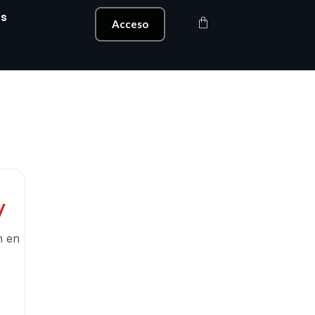
s
Carrito
Acceso
y
n en