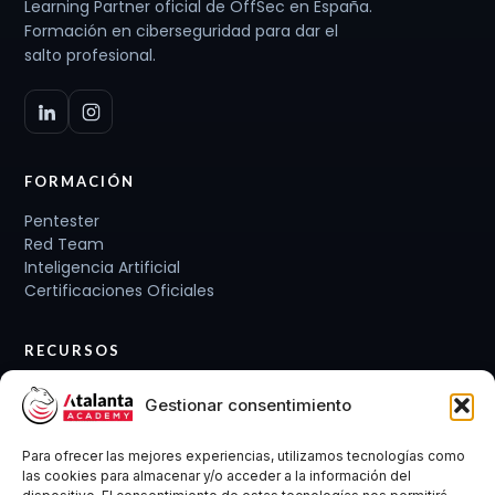
Learning Partner oficial de OffSec en España.
Formación en ciberseguridad para dar el
salto profesional.
FORMACIÓN
Pentester
Red Team
Inteligencia Artificial
Certificaciones Oficiales
RECURSOS
Planes de carrera
Gestionar consentimiento
Cursos y Packs
Curso gratis
Para ofrecer las mejores experiencias, utilizamos tecnologías como
Conócenos
las cookies para almacenar y/o acceder a la información del