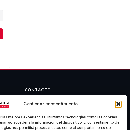
CONTACTO
info@atalantaacademy.com
Gestionar consentimiento
Telegram
Discord
r las mejores experiencias, utilizamos tecnologías como las cookies
Madrid, España
nar y/o acceder a la información del dispositivo. El consentimiento de
ologías nos permitirá procesar datos como el comportamiento de