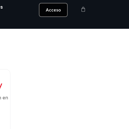
s
Carrito
Acceso
y
n en