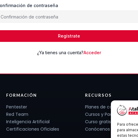
onfirmación de contraseña
Regístrate
¿Ya tienes una cuenta?
Acceder
FORMACIÓN
RECURSOS
Pentester
Planes de carrera
Red Team
Cursos y Packs
Inteligencia Artificial
Curso gratis
Para ofrece
Certificaciones Oficiales
Conócenos
para almace
estas tecn