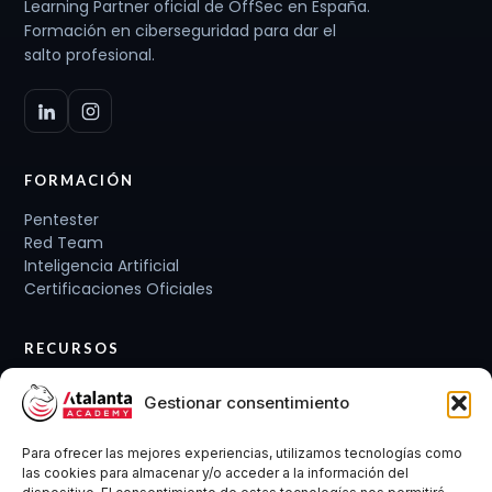
Learning Partner oficial de OffSec en España.
Formación en ciberseguridad para dar el
salto profesional.
FORMACIÓN
Pentester
Red Team
Inteligencia Artificial
Certificaciones Oficiales
RECURSOS
Planes de carrera
Gestionar consentimiento
Cursos y Packs
Curso gratis
Para ofrecer las mejores experiencias, utilizamos tecnologías como
Conócenos
las cookies para almacenar y/o acceder a la información del