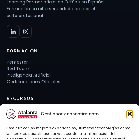
Learning Partner oficial de OffSec en España.
Formación en ciberseguridad para dar el
salto profesional.
FORMACIÓN
Pentester
Red Team
Inteligencia Artificial
Certificaciones Oficiales
RECURSOS
Planes de carrera
Gestionar consentimiento
Cursos y Packs
Curso gratis
Para ofrecer las mejores experiencias, utilizamos tecnologías como
Conócenos
las cookies para almacenar y/o acceder a la información del