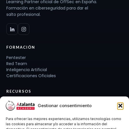
Learning Partner oficial de OffSec en España.
Formación en ciberseguridad para dar el
salto profesional.
FORMACIÓN
Pentester
Red Team
Inteligencia Artificial
Certificaciones Oficiales
RECURSOS
Planes de carrera
Gestionar consentimiento
Cursos y Packs
Curso gratis
Para ofrecer las mejores experiencias, utilizamos tecnologías como
Conócenos
las cookies para almacenar y/o acceder a la información del