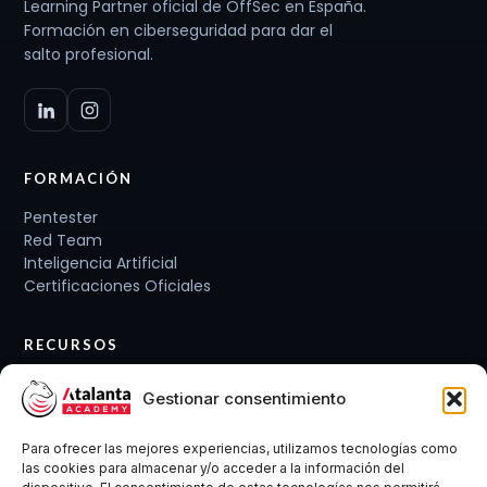
Learning Partner oficial de OffSec en España.
Formación en ciberseguridad para dar el
salto profesional.
FORMACIÓN
Pentester
Red Team
Inteligencia Artificial
Certificaciones Oficiales
RECURSOS
Planes de carrera
Gestionar consentimiento
Cursos y Packs
Curso gratis
Para ofrecer las mejores experiencias, utilizamos tecnologías como
Conócenos
las cookies para almacenar y/o acceder a la información del