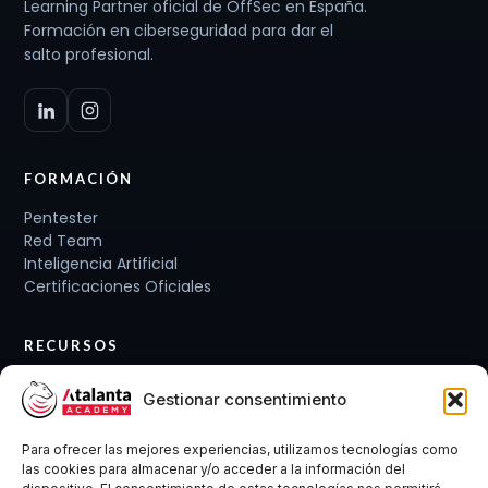
Learning Partner oficial de OffSec en España.
Formación en ciberseguridad para dar el
salto profesional.
FORMACIÓN
Pentester
Red Team
Inteligencia Artificial
Certificaciones Oficiales
RECURSOS
Planes de carrera
Gestionar consentimiento
Cursos y Packs
Curso gratis
Para ofrecer las mejores experiencias, utilizamos tecnologías como
Conócenos
las cookies para almacenar y/o acceder a la información del