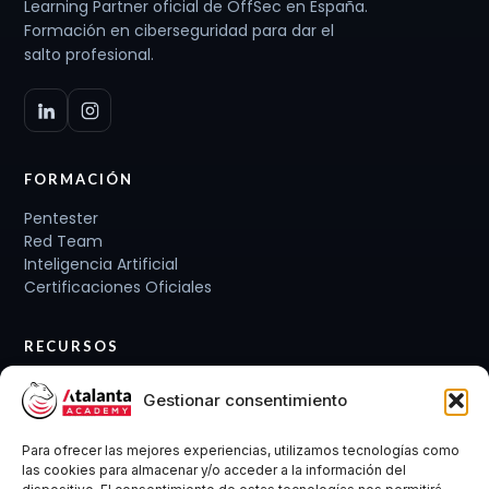
Learning Partner oficial de OffSec en España.
Formación en ciberseguridad para dar el
salto profesional.
FORMACIÓN
Pentester
Red Team
Inteligencia Artificial
Certificaciones Oficiales
RECURSOS
Planes de carrera
Gestionar consentimiento
Cursos y Packs
Curso gratis
Para ofrecer las mejores experiencias, utilizamos tecnologías como
Conócenos
las cookies para almacenar y/o acceder a la información del