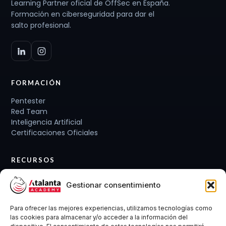
Learning Partner oficial de OffSec en España.
Formación en ciberseguridad para dar el
salto profesional.
FORMACIÓN
Pentester
Red Team
Inteligencia Artificial
Certificaciones Oficiales
RECURSOS
Planes de carrera
Gestionar consentimiento
Cursos y Packs
Curso gratis
Para ofrecer las mejores experiencias, utilizamos tecnologías como
Conócenos
las cookies para almacenar y/o acceder a la información del