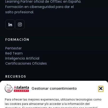
Learning Partner oficial de OffSec en España.
Formación en ciberseguridad para dar el
salto profesional.
FORMACIÓN
Pentester
Red Team
Inteligencia Artificial
Certificaciones Oficiales
RECURSOS
Planes de carrera
Gestionar consentimiento
Cursos y Packs
Curso gratis
Para ofrecer las mejores experiencias, utilizamos tecnologías como
Conócenos
las cookies para almacenar y/o acceder a la información del