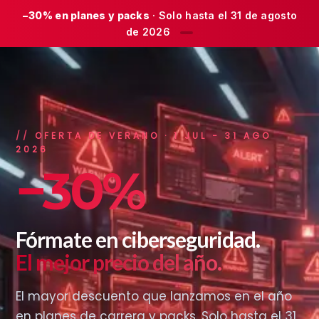
−30% en planes y packs
· Solo hasta el 31 de agosto
de 2026
OFERTA DE VERANO · 1 JUL − 31 AGO
2026
−30%
Fórmate en ciberseguridad.
El mejor precio del año.
El mayor descuento que lanzamos en el año
en planes de carrera y packs. Solo hasta el 31