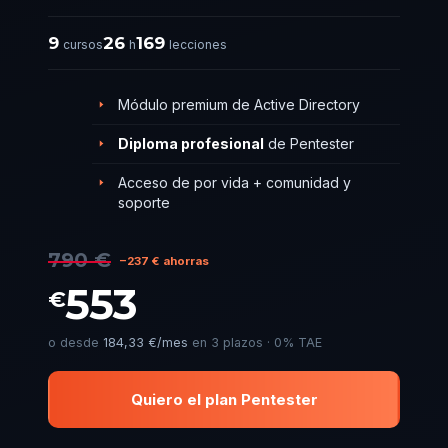
9
26
169
cursos
h
lecciones
Módulo premium de Active Directory
Diploma profesional
de Pentester
Acceso de por vida + comunidad y
soporte
790 €
−237 € ahorras
553
€
o desde
184,33 €/mes
en 3 plazos · 0% TAE
Quiero el plan Pentester