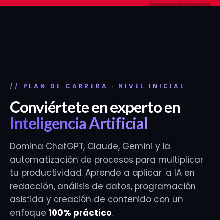
Ir
21d 09h 52m 29s
−30% en planes y packs
Solo hasta el 31 de agosto
al
contenido
PLAN DE CARRERA · NIVEL INICIAL
Conviértete en experto en
Inteligencia Artificial
Domina ChatGPT, Claude, Gemini y la
automatización de procesos para multiplicar
tu productividad. Aprende a aplicar la IA en
redacción, análisis de datos, programación
asistida y creación de contenido con un
enfoque
100% práctico
.