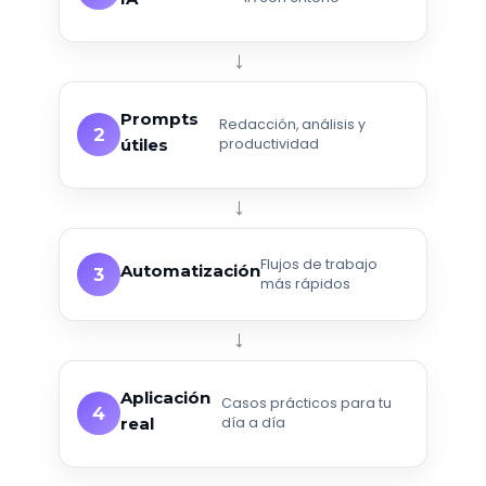
→
Prompts
Redacción, análisis y
2
útiles
productividad
→
Flujos de trabajo
Automatización
3
más rápidos
→
Aplicación
Casos prácticos para tu
4
real
día a día