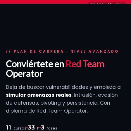
Ir
24d 14h 47m 24s
−30% en planes y packs
Solo hasta el 31 de agosto
al
contenido
PLAN DE CARRERA · NIVEL AVANZADO
Conviértete en
Red Team
Operator
Deja de buscar vulnerabilidades y empieza a
simular amenazas reales
: intrusión, evasión
de defensas, pivoting y persistencia. Con
diploma de Red Team Operator.
11
33
3
cursos
h
fases