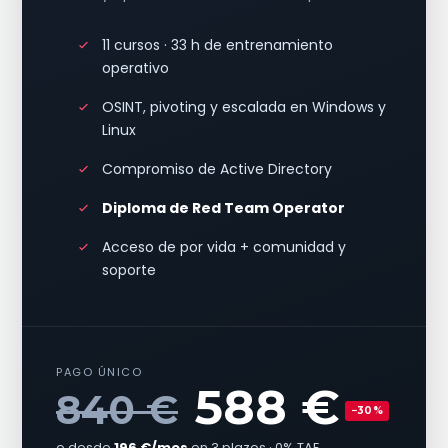
11 cursos · 33 h de entrenamiento
operativo
OSINT, pivoting y escalada en Windows y
Linux
Compromiso de Active Directory
Diploma de Red Team Operator
Acceso de por vida + comunidad y
soporte
PAGO ÚNICO
588 €
840 €
−30%
o desde
196 €/mes
en 3 plazos · 0% TAE