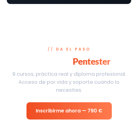
DA EL PASO
Empieza tu plan
Pentester
hoy
9 cursos, práctica real y diploma profesional.
Acceso de por vida y soporte cuando lo
necesites.
Inscribirme ahora — 790 €
Empieza gratis