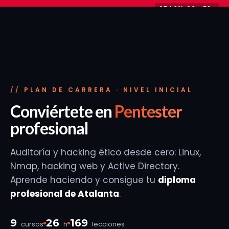
Ir
25d 01h 29m 55s
−30% en planes y packs
Solo hasta el 31 de agosto
al
contenido
PLAN DE CARRERA · NIVEL INICIAL
Conviértete en
Pentester
profesional
Auditoría y hacking ético desde cero: Linux,
Nmap, hacking web y Active Directory.
Aprende haciendo y consigue tu
diploma
profesional de Atalanta
.
9
26
169
cursos
h
lecciones