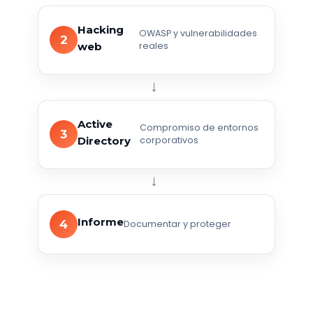
Hacking
OWASP y vulnerabilidades
2
web
reales
→
Active
Compromiso de entornos
3
Directory
corporativos
→
Informe
4
Documentar y proteger