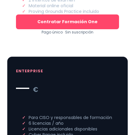
2 intentos de examen
Material online oficial
Proving Grounds Practice incluido
Contratar Formación One
Pago único · Sin suscripción
ENTERPRISE
—
€
Para CISO y responsables de formación
6 licencias / año
Licencias adicionales disponibles
Cyber Range incluido