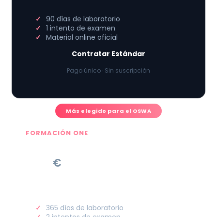
90 días de laboratorio
1 intento de examen
Material online oficial
Contratar Estándar
Pago único · Sin suscripción
Más elegido para el OSWA
FORMACIÓN ONE
—
€
365 días de laboratorio