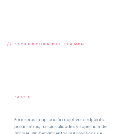
ESTRUCTURA DEL EXAMEN
4 horas para comprometer una
aplicación web real.
FASE 1
Reconocimiento y mapeo
Enumeras la aplicación objetivo: endpoints,
parámetros, funcionalidades y superficie de
ataque. Sin herramientas automáticas de