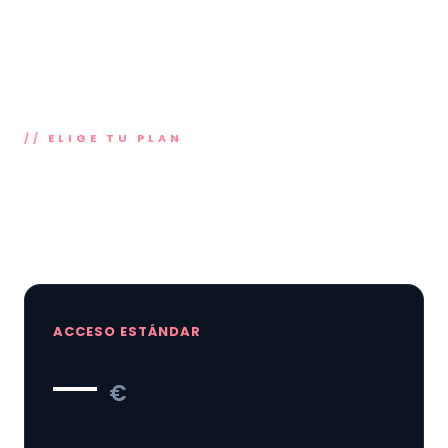
ELIGE TU PLAN
Acceso al WEB-200 oficial · Sin
suscripción obligatoria
ACCESO ESTÁNDAR
—
€