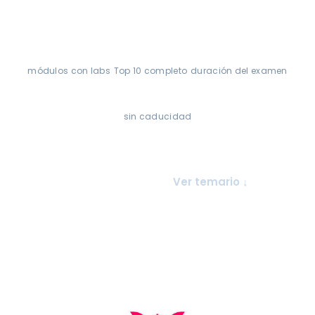
10+
OWASP
4 h
módulos con labs
Top 10 completo
duración del examen
∞
sin caducidad
Ver planes
Ver temario ↓