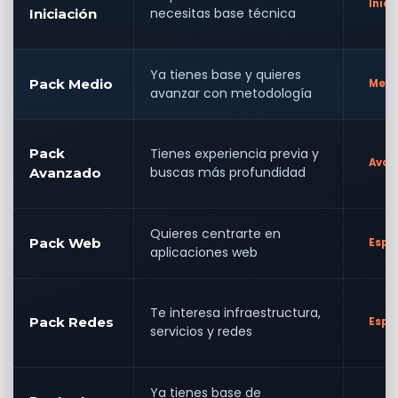
Inici
necesitas base técnica
Iniciación
Ya tienes base y quieres
Pack Medio
Medi
avanzar con metodología
Pack
Tienes experiencia previa y
Avan
buscas más profundidad
Avanzado
Quieres centrarte en
Pack Web
Espe
aplicaciones web
Te interesa infraestructura,
Pack Redes
Espe
servicios y redes
Ya tienes base de