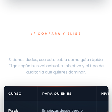
COMPARA Y ELIGE
¿Qué curso de Pentester encaja
contigo?
Si tienes dudas, usa esta tabla como guía rápida.
Elige según tu nivel actual, tu objetivo y el tipo de
auditoría que quieres dominar.
CURSO
PARA QUIÉN ES
NIVE
Pack
Empiezas desde cero o