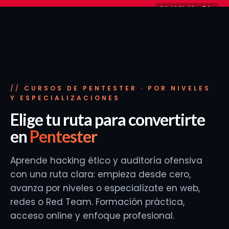
Ir
24d 19h 11m 53s
−30% en planes y packs
Solo hasta el 31 de agosto
al
contenido
CURSOS DE PENTESTER · POR NIVELES
Y ESPECIALIZACIONES
Elige tu ruta para convertirte
en
Pentester
Aprende hacking ético y auditoría ofensiva
con una ruta clara: empieza desde cero,
avanza por niveles o especialízate en web,
redes o Red Team. Formación práctica,
acceso online y enfoque profesional.