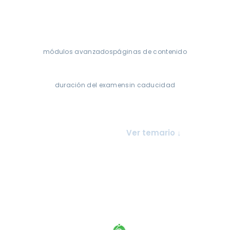
17+
450+
módulos avanzados
páginas de contenido
48 h
∞
duración del examen
sin caducidad
Ver planes
Ver temario ↓