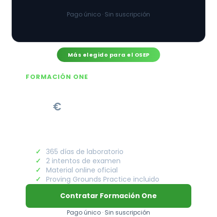
Pago único · Sin suscripción
Más elegido para el OSEP
FORMACIÓN ONE
—
€
365 días de laboratorio
2 intentos de examen
Material online oficial
Proving Grounds Practice incluido
Contratar Formación One
Pago único · Sin suscripción