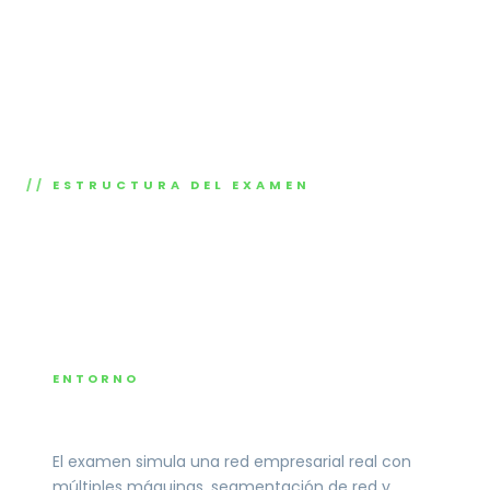
ESTRUCTURA DEL EXAMEN
48 horas para comprometer una red
corporativa real.
ENTORNO
Red corporativa compleja
El examen simula una red empresarial real con
múltiples máquinas, segmentación de red y