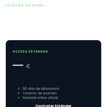
ELIGE TU PLAN
Acceso al PEN-300 oficial · Sin
suscripción obligatoria
ACCESO ESTÁNDAR
—
€
90 días de laboratorio
1 intento de examen
Material online oficial
Contratar Estándar