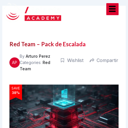
Ir
al
contenido
Red Team – Pack de Escalada
By
Arturo Perez
Wishlist
Compartir
AP
Categories:
Red
Team
SAVE
38%