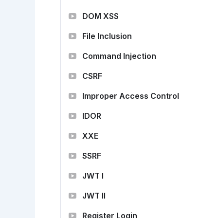
DOM XSS
File Inclusion
Command Injection
CSRF
Improper Access Control
IDOR
XXE
SSRF
JWT I
JWT II
Register Login