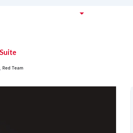
Certificaciones OffSec
Cursos
Empresas
C
Suite
,
Red Team