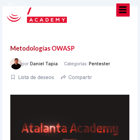
Ir
al
contenido
Metodologías OWASP
por
Daniel Tapia
Categorías:
Pentester
Lista de deseos
Compartir