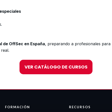
 especiales
s.
al de OffSec en España
, preparando a profesionales par
real.
VER CATÁLOGO DE CURSOS
FORMACIÓN
RECURSOS