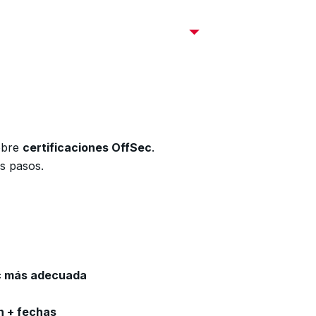
Certificaciones OffSec
Cursos
Empresas
C
sobre
certificaciones OffSec
.
s pasos.
ec más adecuada
n + fechas