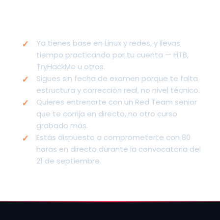
Recuerda por qué te has registrado
Ya tienes base en Linux y redes, y llevas
tiempo practicando por tu cuenta — HTB,
TryHackMe u otros.
Sigues sin fecha de examen porque te falta
estructura y corrección real, no nivel técnico.
Quieres entrenarte con un Red Team senior
que te corrija en directo, no otro curso
grabado más.
Estás dispuesto a comprometerte con 80
horas en directo durante la convocatoria del
21 de septiembre.