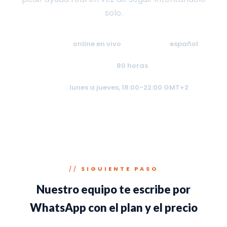
solo.
Modalidad:
online en vivo
Idioma:
español
Duración:
80 horas
Horario:
lunes a jueves, 18:00-22:00 GMT+2
SIGUIENTE PASO
Nuestro equipo te escribe por
WhatsApp con el plan y el precio