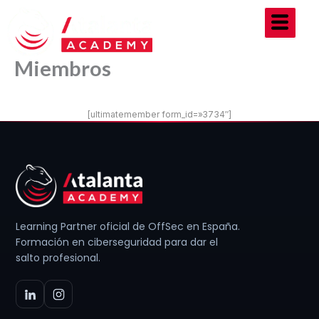
Ir
al
contenido
Miembros
[ultimatemember form_id=»3734″]
Learning Partner oficial de OffSec en España.
Formación en ciberseguridad para dar el
salto profesional.