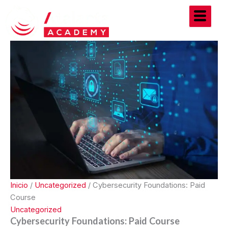
Cybersecurity
Ir
Foundations:
al
Paid
contenido
Course
cantidad
Inicio
/
Uncategorized
/ Cybersecurity Foundations: Paid
Course
Uncategorized
Cybersecurity Foundations: Paid Course