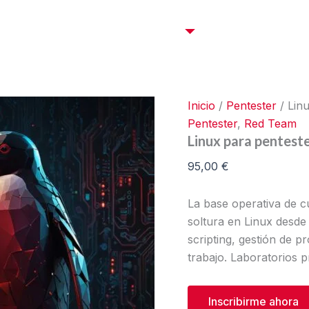
Linux
para
Certificaciones OffSec
Cursos
Empresas
C
pentester
cantidad
Inicio
/
Pentester
/ Lin
Pentester
,
Red Team
Linux para pentest
95,00
€
La base operativa de c
soltura en Linux desde 
scripting, gestión de 
trabajo. Laboratorios p
Inscribirme ahora