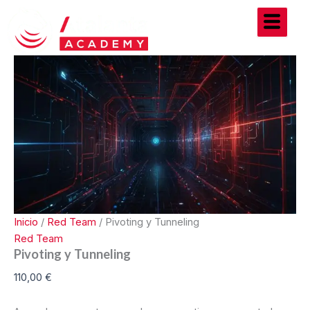
Pivoting
Ir
y
al
Tunneling
contenido
cantidad
Inicio
/
Red Team
/ Pivoting y Tunneling
Red Team
Pivoting y Tunneling
110,00
€