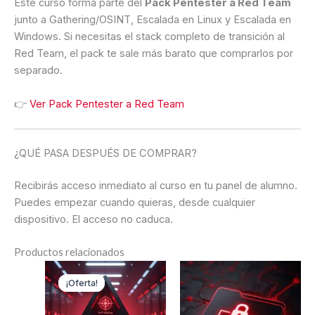
Este curso forma parte del
Pack Pentester a Red Team
junto a Gathering/OSINT, Escalada en Linux y Escalada en
Windows. Si necesitas el stack completo de transición al
Red Team, el pack te sale más barato que comprarlos por
separado.
👉
Ver Pack Pentester a Red Team
¿QUÉ PASA DESPUÉS DE COMPRAR?
Recibirás acceso inmediato al curso en tu panel de alumno.
Puedes empezar cuando quieras, desde cualquier
dispositivo. El acceso no caduca.
Productos relacionados
El
El
precio
precio
¡Oferta!
¡Oferta!
original
actual
era:
es:
280,00 €.
196,00 €.