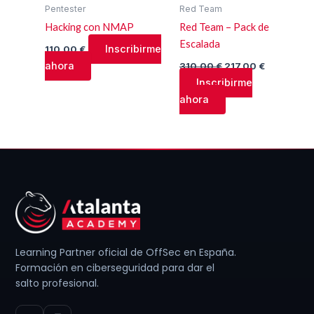
Pentester
Red Team
Hacking con NMAP
Red Team – Pack de
Escalada
Inscribirme
110,00
€
ahora
310,00
€
217,00
€
Inscribirme
ahora
Learning Partner oficial de OffSec en España.
Formación en ciberseguridad para dar el
salto profesional.